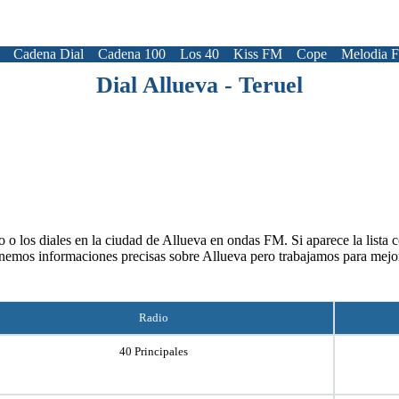
Cadena Dial
Cadena 100
Los 40
Kiss FM
Cope
Melodia 
Dial Allueva - Teruel
 o los diales en la ciudad de Allueva en ondas FM. Si aparece la lista 
nemos informaciones precisas sobre Allueva pero trabajamos para mejo
Radio
40 Principales