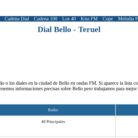
Cadena Dial
Cadena 100
Los 40
Kiss FM
Cope
Melodia 
Dial Bello - Teruel
io o los diales en la ciudad de Bello en ondas FM. Si aparece la lista co
tenemos informaciones precisas sobre Bello pero trabajamos para mejor 
Radio
40 Principales