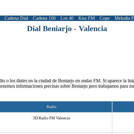
Cadena Dial
Cadena 100
Los 40
Kiss FM
Cope
Melodia 
Dial Beniarjo - Valencia
io o los diales en la ciudad de Beniarjo en ondas FM. Si aparece la list
tenemos informaciones precisas sobre Beniarjo pero trabajamos para me
Radio
3D Radio FM Valencia