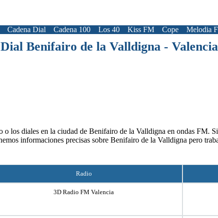
Cadena Dial
Cadena 100
Los 40
Kiss FM
Cope
Melodia 
Dial Benifairo de la Valldigna - Valencia
 o los diales en la ciudad de Benifairo de la Valldigna en ondas FM. Si 
enemos informaciones precisas sobre Benifairo de la Valldigna pero trab
Radio
3D Radio FM Valencia