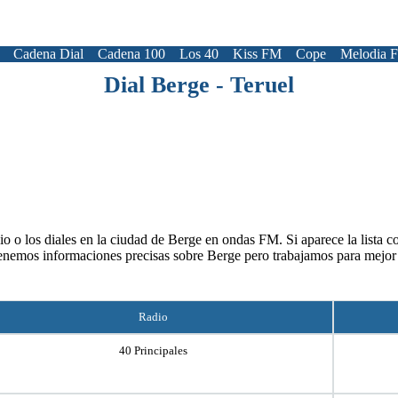
Cadena Dial
Cadena 100
Los 40
Kiss FM
Cope
Melodia 
Dial Berge - Teruel
o o los diales en la ciudad de Berge en ondas FM. Si aparece la lista c
enemos informaciones precisas sobre Berge pero trabajamos para mejor
Radio
40 Principales