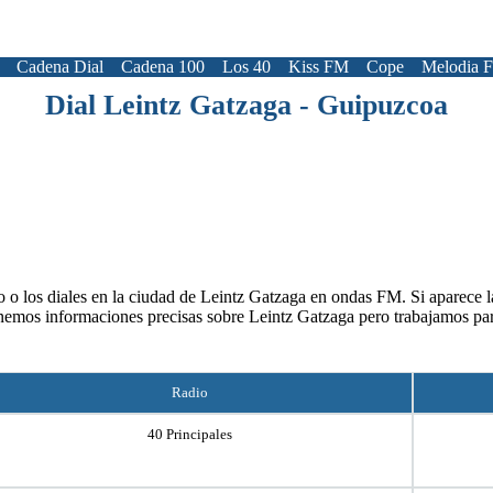
Cadena Dial
Cadena 100
Los 40
Kiss FM
Cope
Melodia 
Dial Leintz Gatzaga - Guipuzcoa
 o los diales en la ciudad de Leintz Gatzaga en ondas FM. Si aparece la
nemos informaciones precisas sobre Leintz Gatzaga pero trabajamos pa
Radio
40 Principales