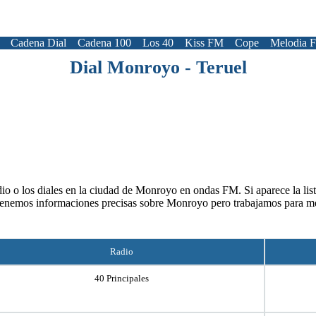
Cadena Dial
Cadena 100
Los 40
Kiss FM
Cope
Melodia 
Dial Monroyo - Teruel
io o los diales en la ciudad de Monroyo en ondas FM. Si aparece la list
tenemos informaciones precisas sobre Monroyo pero trabajamos para me
Radio
40 Principales