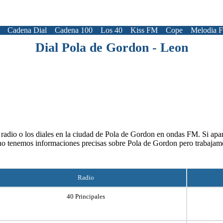
Cadena Dial
Cadena 100
Los 40
Kiss FM
Cope
Melodia 
Dial Pola de Gordon - Leon
radio o los diales en la ciudad de Pola de Gordon en ondas FM. Si apare
no tenemos informaciones precisas sobre Pola de Gordon pero trabajam
Radio
40 Principales