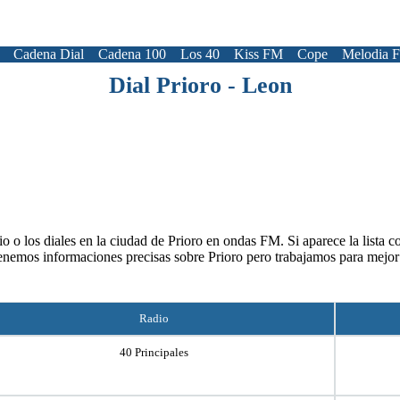
Cadena Dial
Cadena 100
Los 40
Kiss FM
Cope
Melodia 
Dial Prioro - Leon
o o los diales en la ciudad de Prioro en ondas FM. Si aparece la lista c
enemos informaciones precisas sobre Prioro pero trabajamos para mejor
Radio
40 Principales