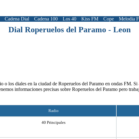
Cadena Dial
Cadena 100
Los 40
Kiss FM
Cope
Melodia 
Dial Roperuelos del Paramo - Leon
io o los diales en la ciudad de Roperuelos del Paramo en ondas FM. Si ap
tenemos informaciones precisas sobre Roperuelos del Paramo pero traba
Radio
40 Principales