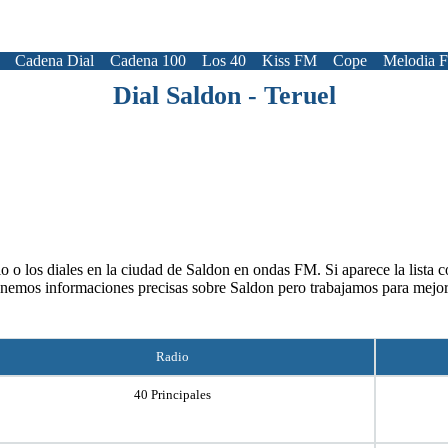
Cadena Dial
Cadena 100
Los 40
Kiss FM
Cope
Melodia 
Dial Saldon - Teruel
o o los diales en la ciudad de Saldon en ondas FM. Si aparece la lista c
enemos informaciones precisas sobre Saldon pero trabajamos para mejor
Radio
40 Principales