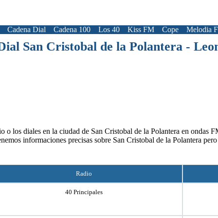
Cadena Dial
Cadena 100
Los 40
Kiss FM
Cope
Melodia 
Dial San Cristobal de la Polantera - Leo
o o los diales en la ciudad de San Cristobal de la Polantera en ondas FM
tenemos informaciones precisas sobre San Cristobal de la Polantera pero
Radio
40 Principales