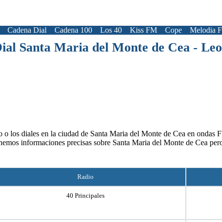
Cadena Dial
Cadena 100
Los 40
Kiss FM
Cope
Melodia 
ial Santa Maria del Monte de Cea - Le
o o los diales en la ciudad de Santa Maria del Monte de Cea en ondas FM
tenemos informaciones precisas sobre Santa Maria del Monte de Cea pero
Radio
40 Principales