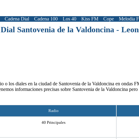
Cadena Dial
Cadena 100
Los 40
Kiss FM
Cope
Melodia 
Dial Santovenia de la Valdoncina - Leon
io o los diales en la ciudad de Santovenia de la Valdoncina en ondas FM.
tenemos informaciones precisas sobre Santovenia de la Valdoncina pero
Radio
40 Principales