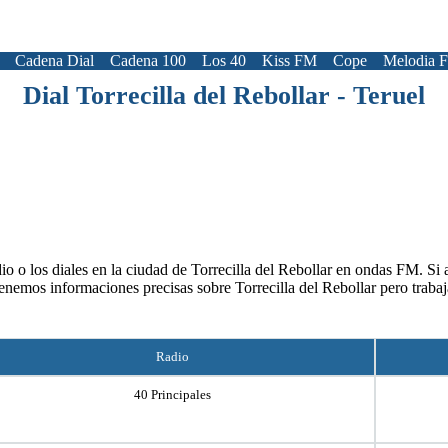
Cadena Dial
Cadena 100
Los 40
Kiss FM
Cope
Melodia 
Dial Torrecilla del Rebollar - Teruel
o o los diales en la ciudad de Torrecilla del Rebollar en ondas FM. Si a
tenemos informaciones precisas sobre Torrecilla del Rebollar pero traba
Radio
40 Principales