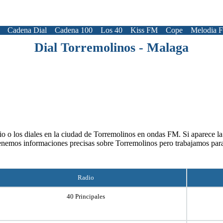
Cadena Dial
Cadena 100
Los 40
Kiss FM
Cope
Melodia 
Dial Torremolinos - Malaga
o o los diales en la ciudad de Torremolinos en ondas FM. Si aparece la 
enemos informaciones precisas sobre Torremolinos pero trabajamos par
Radio
40 Principales