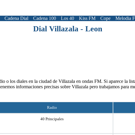
Cadena Dial
Cadena 100
Los 40
Kiss FM
Cope
Melodia 
Dial Villazala - Leon
io o los diales en la ciudad de Villazala en ondas FM. Si aparece la list
tenemos informaciones precisas sobre Villazala pero trabajamos para me
Radio
40 Principales