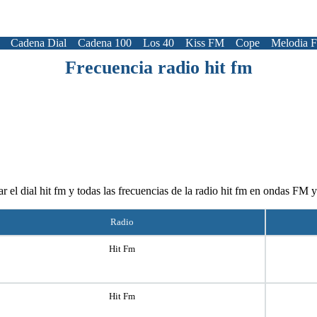
Cadena Dial
Cadena 100
Los 40
Kiss FM
Cope
Melodia 
Frecuencia radio hit fm
r el dial hit fm y todas las frecuencias de la radio hit fm en ondas FM
Radio
Hit Fm
Hit Fm