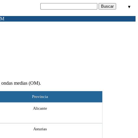
▼
FM
 y ondas medias (OM).
Provincia
Alicante
Asturias