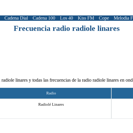
Cadena Dial
Cadena 100
Los 40
Kiss FM
Cope
Melodia 
Frecuencia radio radiole linares
 radiole linares y todas las frecuencias de la radio radiole linares en
Radio
Radiolé Linares