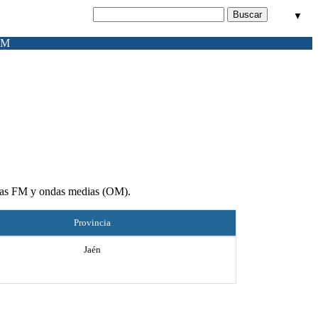
▼
FM
 ondas FM y ondas medias (OM).
Provincia
Jaén